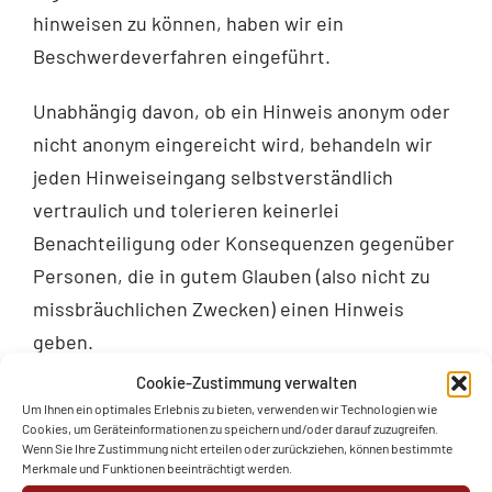
hinweisen zu können, haben wir ein
Beschwerdeverfahren eingeführt.
Unabhängig davon, ob ein Hinweis anonym oder
nicht anonym eingereicht wird, behandeln wir
jeden Hinweiseingang selbstverständlich
vertraulich und tolerieren keinerlei
Benachteiligung oder Konsequenzen gegenüber
Personen, die in gutem Glauben (also nicht zu
missbräuchlichen Zwecken) einen Hinweis
geben.
Cookie-Zustimmung verwalten
Alle an uns im Rahmen eines Hinweises
Um Ihnen ein optimales Erlebnis zu bieten, verwenden wir Technologien wie
übermittelten Daten werden vertraulich
Cookies, um Geräteinformationen zu speichern und/oder darauf zuzugreifen.
Wenn Sie Ihre Zustimmung nicht erteilen oder zurückziehen, können bestimmte
behandelt und nur zu Zwecken der Aufklärung
Merkmale und Funktionen beeinträchtigt werden.