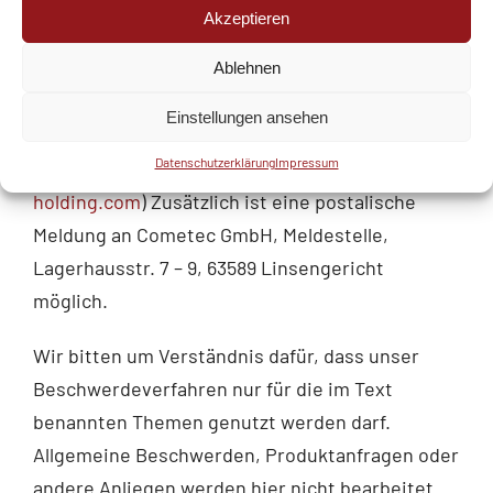
eines möglichen Verstoßes im Rahmen der
Akzeptieren
jeweils anwendbaren gesetzlichen Regelungen
aufbewahrt und verwendet.
Ablehnen
Entsprechende Meldungen können direkt per E-
Einstellungen ansehen
Mail an die Beschwerdestelle von Cometec
Datenschutzerklärung
Impressum
GmbH gerichtet werden (
compliance@tantalus-
holding.com
) Zusätzlich ist eine postalische
Meldung an Cometec GmbH, Meldestelle,
Lagerhausstr. 7 – 9, 63589 Linsengericht
möglich.
Wir bitten um Verständnis dafür, dass unser
Beschwerdeverfahren nur für die im Text
benannten Themen genutzt werden darf.
Allgemeine Beschwerden, Produktanfragen oder
andere Anliegen werden hier nicht bearbeitet.