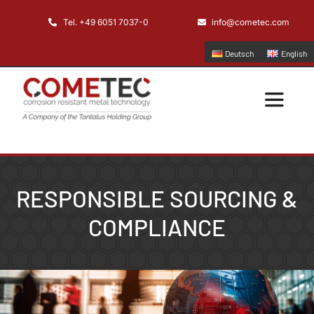
Skip
Tel. +49 6051 7037-0
info@cometec.com
to
content
Deutsch
English
Toggle
Navigatio
Home
RESPONSIBLE SOURCING &
Unternehmen
COMPLIANCE
Anwendungen
Produkte