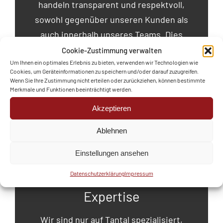
handeln transparent und respektvoll,
sowohl gegenüber unseren Kunden als
auch innerhalb unseres Teams. Dies
schafft eine solide Basis für langfristige
Cookie-Zustimmung verwalten
Um Ihnen ein optimales Erlebnis zu bieten, verwenden wir Technologien wie
und erfolgreiche Beziehungen.
Cookies, um Geräteinformationen zu speichern und/oder darauf zuzugreifen.
Wenn Sie Ihre Zustimmung nicht erteilen oder zurückziehen, können bestimmte
Merkmale und Funktionen beeinträchtigt werden.
Akzeptieren
Ablehnen
Einstellungen ansehen
Datenschutzerklärung
Impressum
Expertise
Wir sind nur auf Tantal spezialisiert,