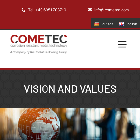
Skip
Tel. +49 6051 7037-0
info@cometec.com
to
content
Deutsch
English
Toggle
Navigatio
Home
VISION AND VALUES
Unternehmen
Anwendungen
Produkte