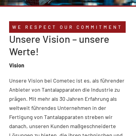
Service
WE RESPECT OUR COMMITMENT
Compliance
Unsere Vision – unsere
Werte!
Kontakt
Vision
Unsere Vision bei Cometec ist es, als führender
Anbieter von Tantalapparaten die Industrie zu
prägen. Mit mehr als 30 Jahren Erfahrung als
weltweit führendes Unternehmen in der
Fertigung von Tantalapparaten streben wir
danach, unseren Kunden maßgeschneiderte
Lösungen zu bieten, die ihren technischen und